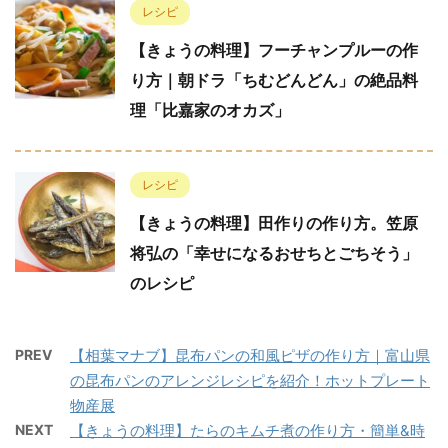
レシピ
【きょうの料理】フーチャンプルーの作
り方｜朝ドラ「ちむどんどん」の絶品料
理「比嘉家のオカズ」
レシピ
【きょうの料理】田作りの作り方。笠原
将弘の「幸せになるおせちとごちそう」
のレシピ
PREV
【相葉マナブ】昆布パンの和風ピザの作り方｜富山県
の昆布パンのアレンジレシピを紹介！ホットプレート
物産展
NEXT
【きょうの料理】たらのキムチ煮の作り方・簡単&時