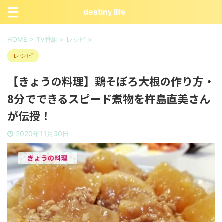
destiny life
HOME
>
TV番組
>
レシピ
>
レシピ
【きょうの料理】鶏そぼろ大根の作り方・
8分でできるスピード煮物を杵島直美さん
が伝授！
2020年11月30日