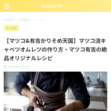
destiny life
HOME
>
TV番組
>
レシピ
>
レシピ
【マツコ&有吉かりそめ天国】マツコ流キ
ャベツオムレツの作り方・マツコ有吉の絶
品オリジナルレシピ
2021年2月5日