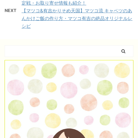
定戦・お取り寄せ情報も紹介！
NEXT
【マツコ&有吉かりそめ天国】マツコ流 キャベツのあ
んかけご飯の作り方・マツコ有吉の絶品オリジナルレ
シピ