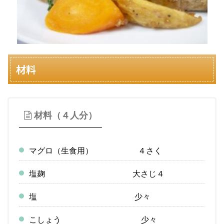
材料
材料（４人分）
マグロ（生食用） ４さく
塩麹 大さじ４
塩 少々
こしょう 少々