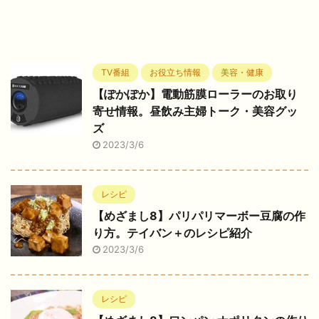
TV番組
お役立ち情報
美容・健康
【ぽかぽか】電動筋膜ローラーのお取り
寄せ情報。昼飲み主婦トーク・美容グッ
ズ
2023/3/6
レシピ
【めざまし8】パリパリマーボー豆腐の作
り方。テイバン＋のレシピ紹介
2023/3/6
レシピ