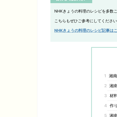
NHKきょうの料理のレシピを多数
こちらもぜひご参考にしてください
NHKきょうの料理のレシピ記事は
1
湘南
2
湘南
3
材
4
作
5
湘南