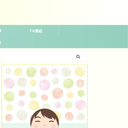
事
TV番組
せ