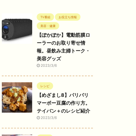
TV番組
お役立ち情報
美容・健康
【ぽかぽか】電動筋膜ロ
ーラーのお取り寄せ情
報。昼飲み主婦トーク・
美容グッズ
2023/3/6
レシピ
【めざまし8】パリパリ
マーボー豆腐の作り方。
テイバン＋のレシピ紹介
2023/3/6