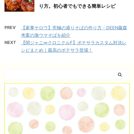
り方。初心者でもできる簡単レシピ
PREV
【家事ヤロウ】究極の盛りそばの作り方・DEEN藤森
考案の激ウマそばを紹介
NEXT
【関ジャニ∞クロニクルF】ポテサラカスタム対決レ
シピまとめ｜最高のポテサラ登場！