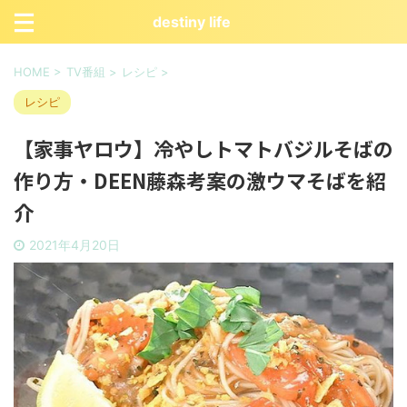
destiny life
HOME
>
TV番組
>
レシピ
>
レシピ
【家事ヤロウ】冷やしトマトバジルそばの
作り方・DEEN藤森考案の激ウマそばを紹
介
2021年4月20日