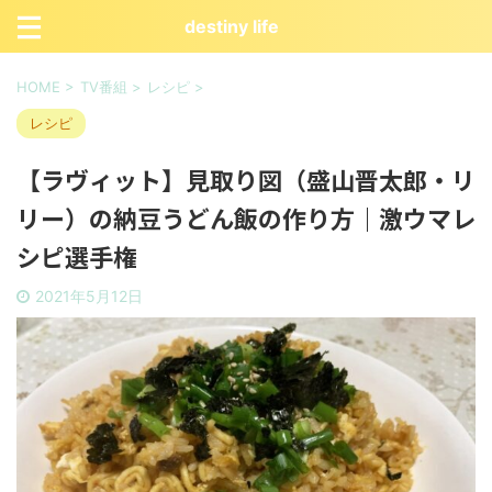
destiny life
HOME
>
TV番組
>
レシピ
>
レシピ
【ラヴィット】見取り図（盛山晋太郎・リ
リー）の納豆うどん飯の作り方｜激ウマレ
シピ選手権
2021年5月12日