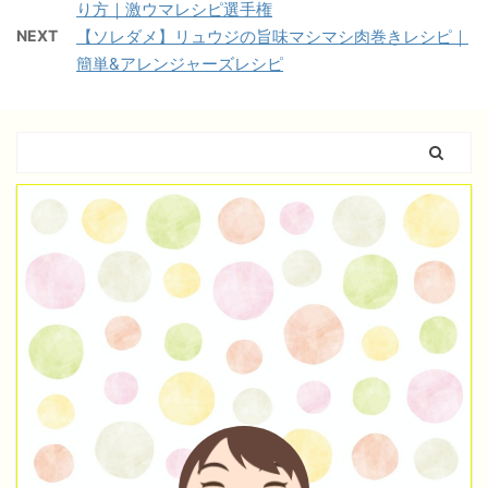
り方｜激ウマレシピ選手権
NEXT
【ソレダメ】リュウジの旨味マシマシ肉巻きレシピ｜
簡単&アレンジャーズレシピ