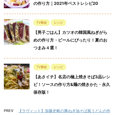
の作り方｜2021年ベストレシピ20
TV番組
レシピ
【男子ごはん】カツオの韓国風ねぎがら
めの作り方・ビールにぴったり！夏のお
つまみ４選！
TV番組
レシピ
【あさイチ】名店の極上焼きそば3品レシ
ピ！ソースの作り方&麺の焼きかた・永久
保存版！
PREV
【ラヴィット】加藤史帆の豚ねぎ油そば風うどんの作