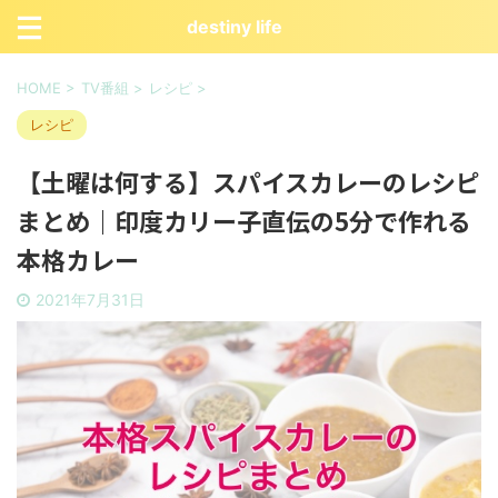
destiny life
HOME
>
TV番組
>
レシピ
>
レシピ
【土曜は何する】スパイスカレーのレシピ
まとめ｜印度カリー子直伝の5分で作れる
本格カレー
2021年7月31日