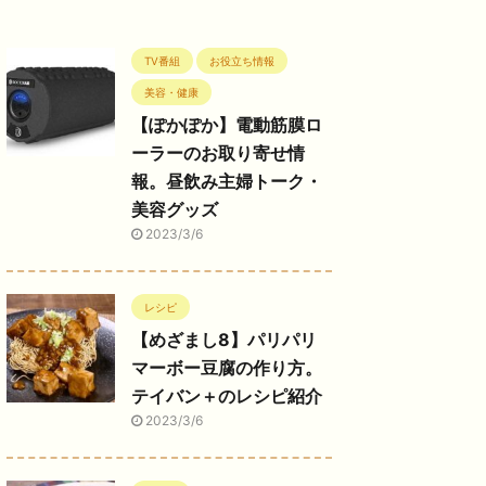
TV番組
お役立ち情報
美容・健康
【ぽかぽか】電動筋膜ロ
ーラーのお取り寄せ情
報。昼飲み主婦トーク・
美容グッズ
2023/3/6
レシピ
【めざまし8】パリパリ
マーボー豆腐の作り方。
テイバン＋のレシピ紹介
2023/3/6