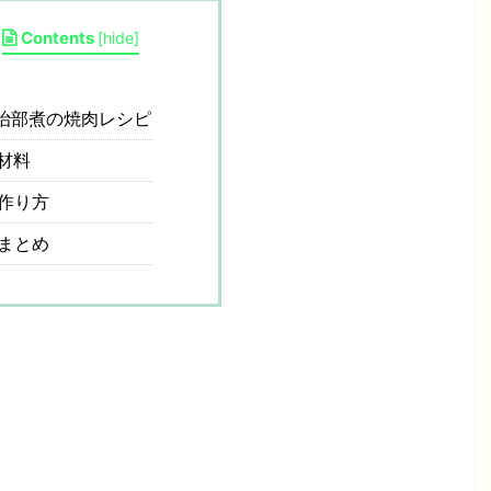
Contents
[
hide
]
治部煮の焼肉レシピ
材料
作り方
まとめ