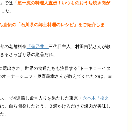
物」では
「超一流の料理人直伝！いつものおうち焼き肉が
ました。
ん直伝の「石川県の郷土料理のレシピ」をご紹介しま
都の老舗料亭
「菊乃井」
三代目主人、村田吉弘さんが教
きるさっぱり系の絶品だれ。
に選出され、世界の食通たちも注目する“トーキョーイタ
のオーナーシェフ・奥野義幸さんが教えてくれたのは、ヨ
ス」で4連覇し殿堂入りを果たした東京・
六本木「格之
は、自ら開発したとう、３滴かけるだけで焼肉が美味し
た。