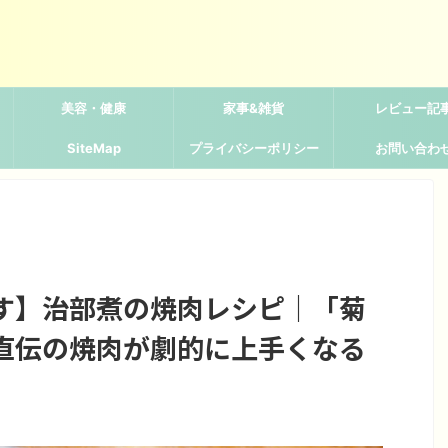
美容・健康
家事&雑貨
レビュー記
SiteMap
プライバシーポリシー
お問い合わ
す】治部煮の焼肉レシピ｜「菊
直伝の焼肉が劇的に上手くなる