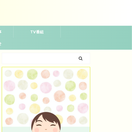
事
TV番組
せ