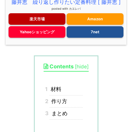
藤井恵 繰り返し作りたい定番料理 [ 藤井恵 ]
posted with
カエレバ
楽天市場
Amazon
Yahooショッピング
7net
Contents
[
hide
]
1
材料
2
作り方
3
まとめ