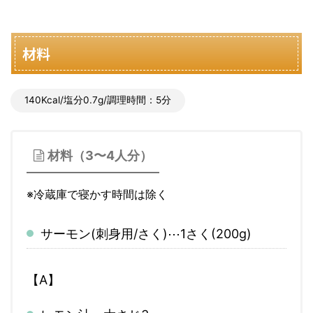
材料
140Kcal/塩分0.7g/調理時間：5分
材料（3〜4人分）
※冷蔵庫で寝かす時間は除く
サーモン(刺身用/さく)⋯1さく(200g)
【A】