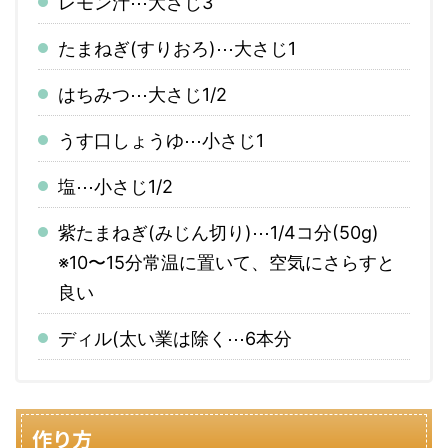
レモン汁⋯大さじ3
たまねぎ(すりおろ)⋯大さじ1
はちみつ⋯大さじ1/2
うす口しょうゆ⋯小さじ1
塩⋯小さじ1/2
紫たまねぎ(みじん切り)⋯1/4コ分(50g)
※10〜15分常温に置いて、空気にさらすと
良い
ディル(太い業は除く⋯6本分
作り方