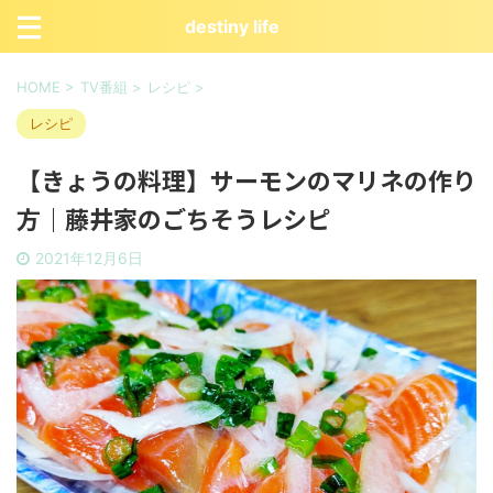
destiny life
HOME
>
TV番組
>
レシピ
>
レシピ
【きょうの料理】サーモンのマリネの作り
方｜藤井家のごちそうレシピ
2021年12月6日