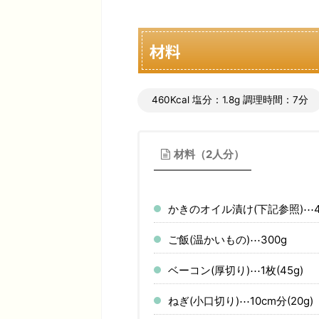
材料
460Kcal 塩分：1.8g 調理時間：7分
材料（2人分）
かきのオイル漬け(下記参照)⋯
ご飯(温かいもの)⋯300g
ベーコン(厚切り)⋯1枚(45g)
ねぎ(小口切り)⋯10cm分(20g)