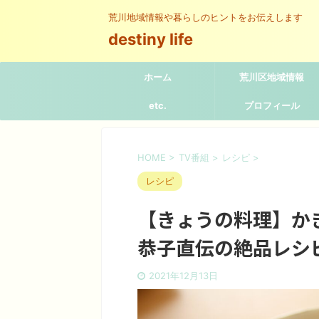
荒川地域情報や暮らしのヒントをお伝えします
destiny life
ホーム
荒川区地域情報
etc.
プロフィール
HOME
>
TV番組
>
レシピ
>
レシピ
【きょうの料理】か
恭子直伝の絶品レシ
2021年12月13日