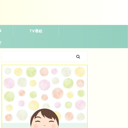
事
TV番組
せ