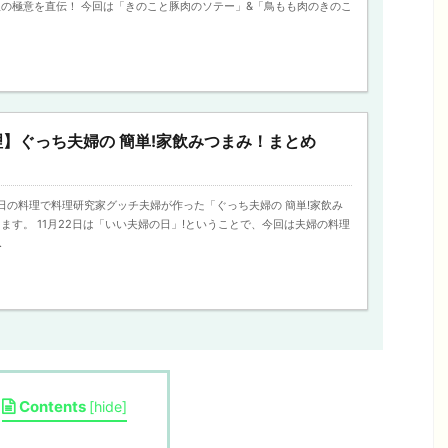
の極意を直伝！ 今回は「きのこと豚肉のソテー」&「鳥もも肉のきのこ
】ぐっち夫婦の 簡単!家飲みつまみ！まとめ
）
の今日の料理で料理研究家グッチ夫婦が作った「ぐっち夫婦の 簡単!家飲み
ます。 11月22日は「いい夫婦の日」!ということで、今回は夫婦の料理
.
Contents
[
hide
]