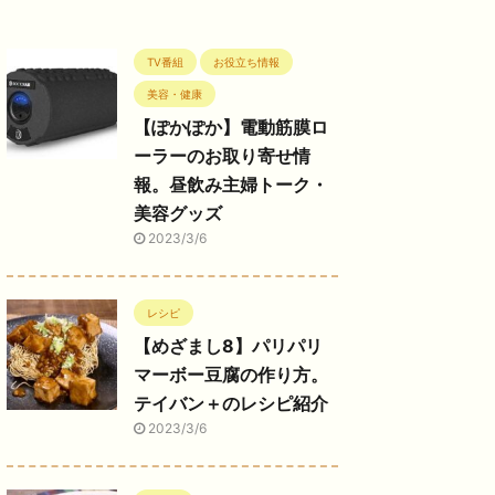
TV番組
お役立ち情報
美容・健康
【ぽかぽか】電動筋膜ロ
ーラーのお取り寄せ情
報。昼飲み主婦トーク・
美容グッズ
2023/3/6
レシピ
【めざまし8】パリパリ
マーボー豆腐の作り方。
テイバン＋のレシピ紹介
2023/3/6