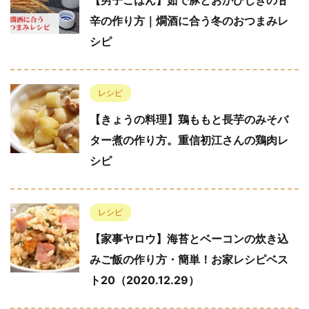
【男子ごはん】茹で豚とおかひじきの甘
辛の作り方｜燗酒に合う冬のおつまみレ
シピ
レシピ
【きょうの料理】鶏ももと長芋のみそバ
ター煮の作り方。重信初江さんの鶏肉レ
シピ
レシピ
【家事ヤロウ】海苔とベーコンの炊き込
みご飯の作り方・簡単！お家レシピベス
ト20（2020.12.29）