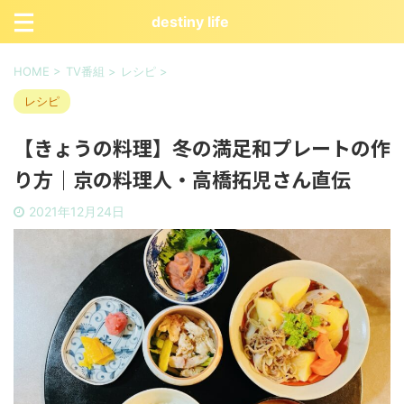
destiny life
HOME
>
TV番組
>
レシピ
>
レシピ
【きょうの料理】冬の満足和プレートの作
り方｜京の料理人・高橋拓児さん直伝
2021年12月24日