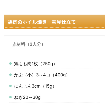
鶏肉のホイル焼き 雪見仕立て
材料（2人分）
鶏もも肉
1枚（250g）
かぶ（小）
3～4コ（400g）
にんじん
3cm（15g）
ねぎ
20～30g