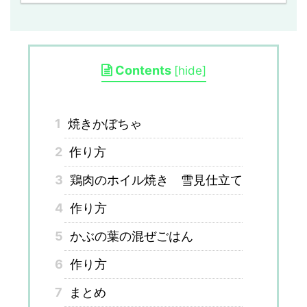
Contents
[
hide
]
1
焼きかぼちゃ
2
作り方
3
鶏肉のホイル焼き 雪見仕立て
4
作り方
5
かぶの葉の混ぜごはん
6
作り方
7
まとめ