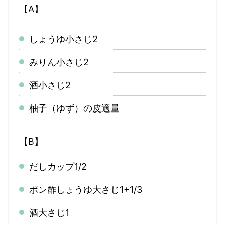
【A】
しょうゆ
小さじ2
みりん
小さじ2
酒
小さじ2
柚子（ゆず）の皮
適量
【B】
だし
カップ1/2
ポン酢しょうゆ
大さじ1+1/3
酒
大さじ1