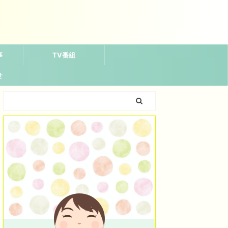
事
TV番組
せ