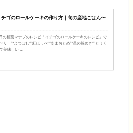
イチゴのロールケーキの作り方｜旬の産地ごはん〜
、今日の相葉マナブのレシピ「イチゴのロールケーキのレシピ」で
ベリー”“よつぼし”“紅ほっぺ”“あまおとめ”“星の煌めき”“とうく
美味しい ...