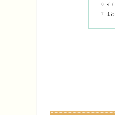
6
イチ
7
まと