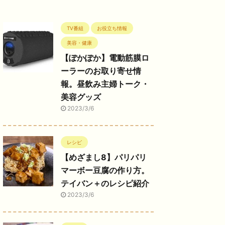
TV番組
お役立ち情報
美容・健康
【ぽかぽか】電動筋膜ロ
ーラーのお取り寄せ情
報。昼飲み主婦トーク・
美容グッズ
2023/3/6
レシピ
【めざまし8】パリパリ
マーボー豆腐の作り方。
テイバン＋のレシピ紹介
2023/3/6