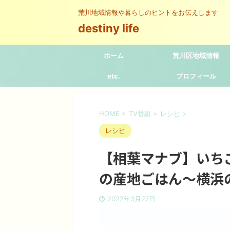
荒川地域情報や暮らしのヒントをお伝えします
destiny life
ホーム
荒川区地域情報
etc.
プロフィール
HOME
>
TV番組
>
レシピ
>
レシピ
【相葉マナブ】いち
の産地ごはん〜横浜
2022年3月27日