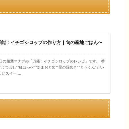
万能！イチゴシロップの作り方｜旬の産地ごはん〜
、今日の相葉マナブの「万能！イチゴシロップのレシピ」です。 番
“よつぼし”“紅ほっぺ”“あまおとめ”“星の煌めき”“とうくん”とい
スイー ...