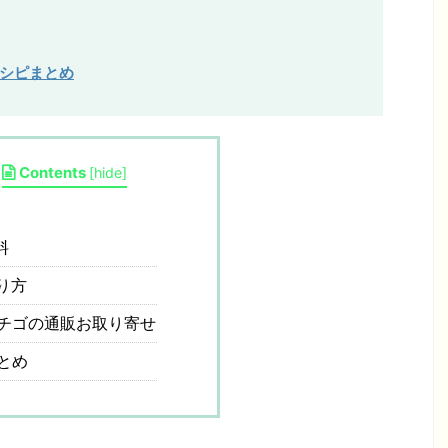
レシピまとめ
Contents
[
hide
]
料
り方
チゴの通販お取り寄せ
とめ