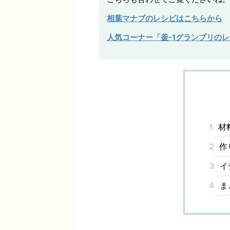
相葉マナブのレシピはこちらから
人気コーナー「釜-1グランプリの
1
材
2
作
3
イ
4
ま