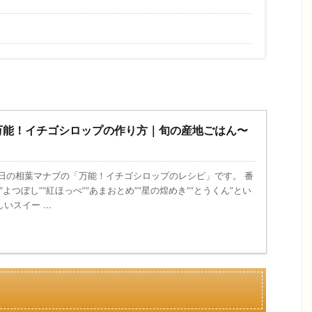
万能！イチゴシロップの作り方｜旬の産地ごはん〜
、今日の相葉マナブの「万能！イチゴシロップのレシピ」です。 番
“よつぼし”“紅ほっぺ”“あまおとめ”“星の煌めき”“とうくん”とい
スイー ...