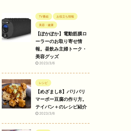
TV番組
お役立ち情報
美容・健康
【ぽかぽか】電動筋膜ロ
ーラーのお取り寄せ情
報。昼飲み主婦トーク・
美容グッズ
2023/3/6
レシピ
【めざまし8】パリパリ
マーボー豆腐の作り方。
テイバン＋のレシピ紹介
2023/3/6