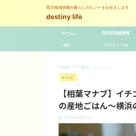
荒川地域情報や暮らしのヒントをお伝えします
destiny life
ホーム
荒川区地域情報
etc.
プロフィール
HOME
>
TV番組
>
レシピ
>
レシピ
【相葉マナブ】イチ
の産地ごはん〜横浜
2022年3月27日