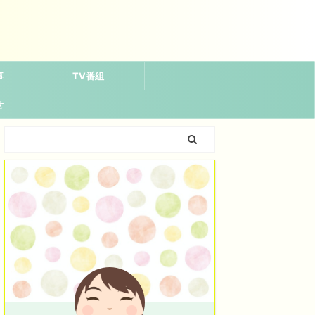
事
TV番組
せ