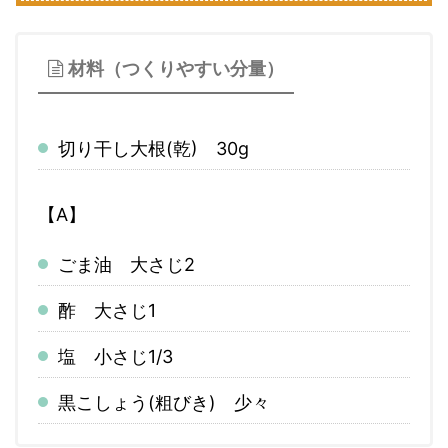
材料（つくりやすい分量）
切り干し大根(乾) 30g
【A】
ごま油 大さじ2
酢 大さじ1
塩 小さじ1/3
黒こしょう(粗びき) 少々