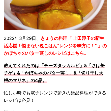
2022年3月29日、
きょうの料理「 上田淳子の新生
活応援！悩まない晩ごはん”レンジを味方に！” 」の
かぼちゃのバター蒸しのレシピ
はこちら。
教えてくれたのは「チーズタッカルビ」&「さば缶
チゲ」&「かぼちゃのバター蒸し」&「切り干し大
根のマリネ」の4品。
忙しい時でも電子レンジで驚きの絶品料理ができる
レシピは必見！