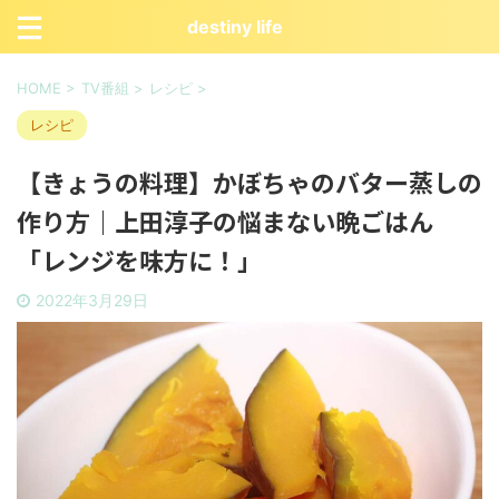
destiny life
HOME
>
TV番組
>
レシピ
>
レシピ
【きょうの料理】かぼちゃのバター蒸しの
作り方｜上田淳子の悩まない晩ごはん
「レンジを味方に！」
2022年3月29日