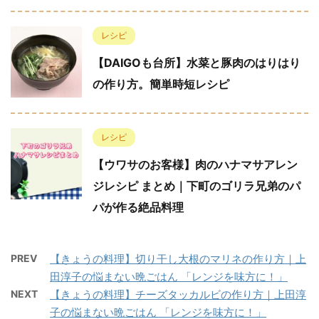
レシピ
【DAIGOも台所】水菜と豚肉のはりはり
の作り方。簡単時短レシピ
レシピ
【ウワサのお客様】肉のハナマサアレン
ジレシピ まとめ｜下町のゴリラ兄弟のパ
パが作る絶品料理
PREV
【きょうの料理】切り干し大根のマリネの作り方｜上
田淳子の悩まない晩ごはん 「レンジを味方に！」
NEXT
【きょうの料理】チーズタッカルビの作り方｜上田淳
子の悩まない晩ごはん 「レンジを味方に！」