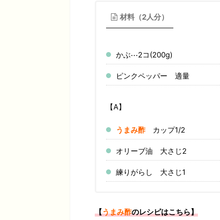
材料（2人分）
かぶ⋯2コ(200g)
ピンクペッパー 適量
【A】
うまみ酢
カップ1/2
オリーブ油 大さじ2
練りがらし 大さじ1
【
うまみ酢
のレシピはこちら】