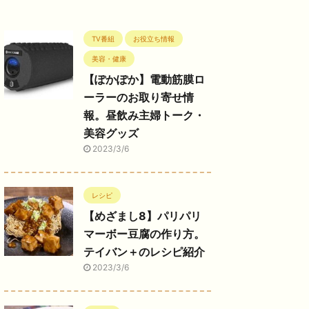
TV番組
お役立ち情報
美容・健康
【ぽかぽか】電動筋膜ロ
ーラーのお取り寄せ情
報。昼飲み主婦トーク・
美容グッズ
2023/3/6
レシピ
【めざまし8】パリパリ
マーボー豆腐の作り方。
テイバン＋のレシピ紹介
2023/3/6