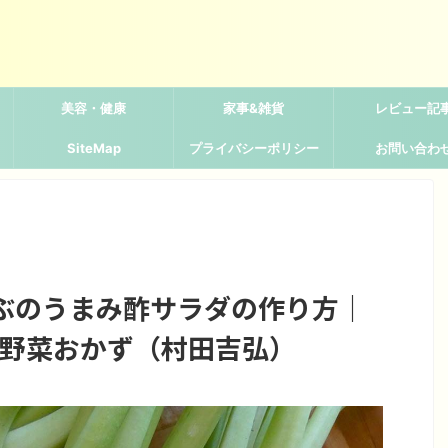
美容・健康
家事&雑貨
レビュー記
SiteMap
プライバシーポリシー
お問い合わ
ぶのうまみ酢サラダの作り方｜
り野菜おかず（村田吉弘）