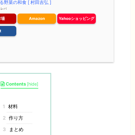
野菜の和食 [ 村田吉弘 ]
エレバ
市場
Amazon
Yahooショッピング
t
Contents
[
hide
]
1
材料
2
作り方
3
まとめ