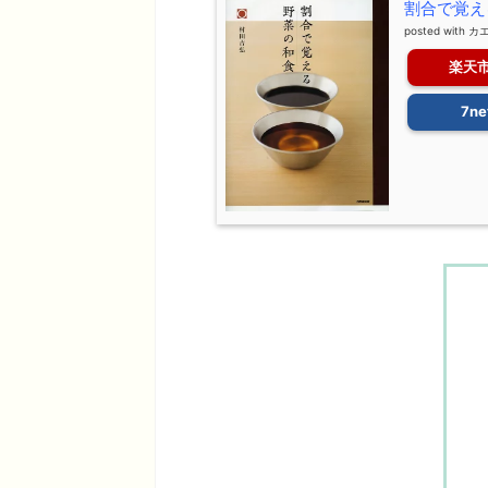
割合で覚える
posted with
カ
楽天
7ne