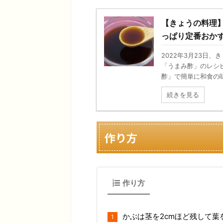
【きょうの料理】
っぱり定番おか
2022年3月23日
「うまみ酢」のレシ
酢」で簡単に和食の味
続きを見る
作り方
作り方
かぶは茎を2cmほど残して