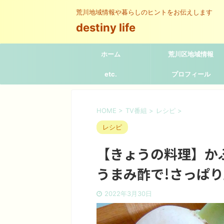
荒川地域情報や暮らしのヒントをお伝えします
destiny life
ホーム
荒川区地域情報
etc.
プロフィール
HOME
>
TV番組
>
レシピ
>
レシピ
【きょうの料理】か
うまみ酢で!さっぱ
2022年3月30日