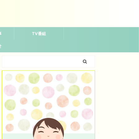
事
TV番組
せ