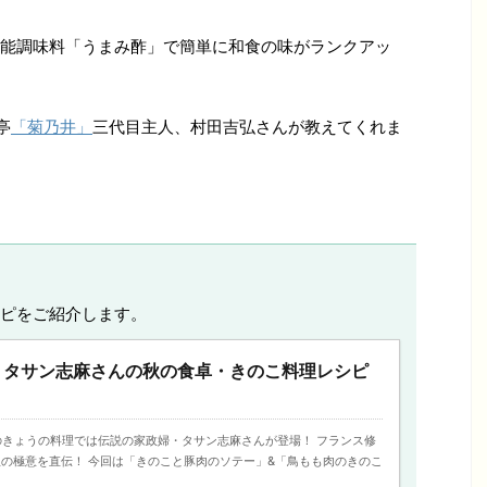
能調味料「うまみ酢」で簡単に和食の味がランクアッ
亭
「菊乃井」
三代目主人、村田吉弘さんが教えてくれま
ピをご紹介します。
】タサン志麻さんの秋の食卓・きのこ料理レシピ
放送のきょうの料理では伝説の家政婦・タサン志麻さんが登場！ フランス修
の極意を直伝！ 今回は「きのこと豚肉のソテー」&「鳥もも肉のきのこ