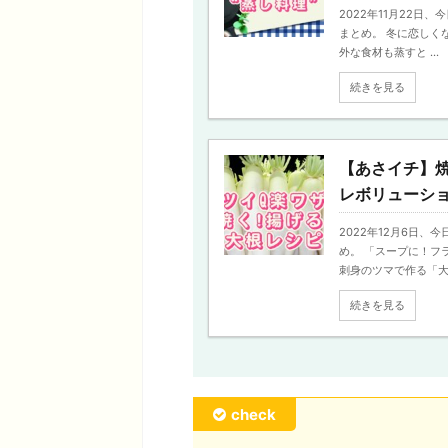
2022年11月22日
まとめ。 冬に恋しく
外な食材も蒸すと ...
続きを見る
【あさイチ】焼
レボリューシ
2022年12月6日
め。 「スープに！フ
刺身のツマで作る「大根
続きを見る
check