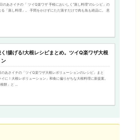
、今日のあさイチの「 ツイQ楽ワザ 手軽においしく“蒸し料理”のレシピ」の
なる「蒸し料理」。 手間をかけずにただ蒸すだけで肉も魚も絶品に。 意
く!揚げる!大根レシピまとめ。ツイQ楽ワザ大根
ョン
、今日のあさイチの「ツイQ楽ワザ大根レボリューションのレシピ」まと
ライに！大根レボリューション」和食に偏りがちな大根料理に新提案。
餅」と ...