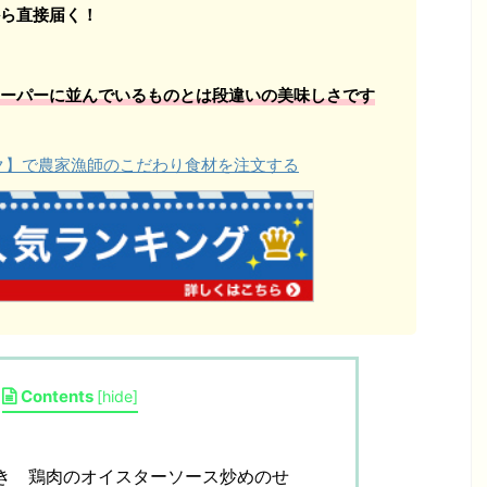
ら直接届く！
ーパーに並んでいるものとは段違いの美味しさです
ョク】で農家漁師のこだわり食材を注文する
Contents
[
hide
]
き 鶏肉のオイスターソース炒めのせ