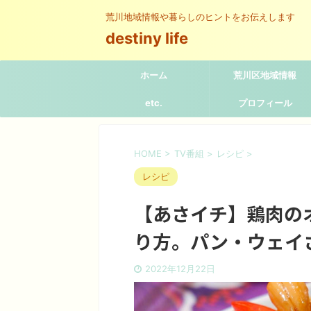
荒川地域情報や暮らしのヒントをお伝えします
destiny life
ホーム
荒川区地域情報
etc.
プロフィール
HOME
>
TV番組
>
レシピ
>
レシピ
【あさイチ】鶏肉の
り方。パン・ウェイ
2022年12月22日