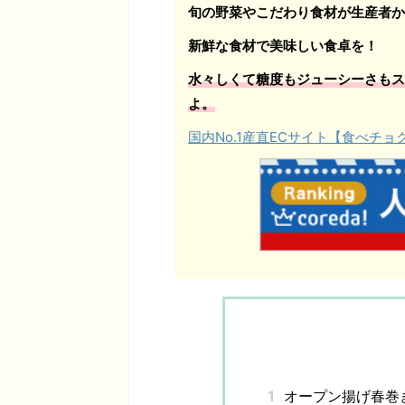
旬の野菜やこだわり食材が生産者か
新鮮な食材で美味しい食卓を！
水々しくて糖度もジューシーさもス
よ。
国内No.1産直ECサイト【食べチ
1
オープン揚げ春巻