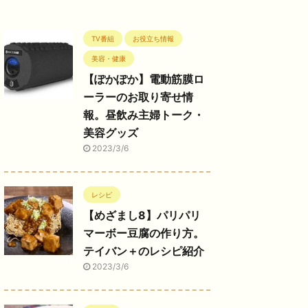
TV番組
お役立ち情報
美容・健康
【ぽかぽか】電動筋膜ロ
ーラーのお取り寄せ情
報。昼飲み主婦トーク・
美容グッズ
2023/3/6
レシピ
【めざまし8】パリパリ
マーボー豆腐の作り方。
テイバン＋のレシピ紹介
2023/3/6