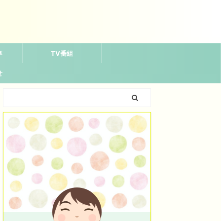
事
TV番組
せ