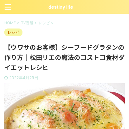
destiny life
HOME
>
TV番組
>
レシピ
>
レシピ
【ウワサのお客様】シーフードグラタンの
作り方｜松田リエの魔法のコストコ食材ダ
イエットレシピ
2022年4月29日