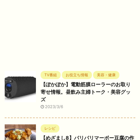
TV番組
お役立ち情報
美容・健康
【ぽかぽか】電動筋膜ローラーのお取り
寄せ情報。昼飲み主婦トーク・美容グッ
ズ
2023/3/6
レシピ
【めざまし8】パリパリマーボー豆腐の作