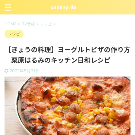
destiny life
HOME
>
TV番組
>
レシピ
>
レシピ
【きょうの料理】ヨーグルトピザの作り方
｜栗原はるみのキッチン日和レシピ
2022年5月31日