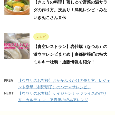
【きょうの料理】蒸しゆで野菜の温サラ
ダの作り方。技あり！洋風レシピ・みな
いきぬこさん直伝
レシピ
【青空レストラン】岩牡蠣（なつみ）の
激ウマレシピまとめ｜京都伊根町の特大
ミルキー牡蠣・通販情報も紹介！
PREV
【ウワサのお客様】おかかふりかけの作り方。レジェ
ンド寮母（村野明子）のハナマサレシピ。
NEXT
【ウワサのお客様】ケイジャンナッツライスの作り
方。カルディ マニア直伝の絶品アレンジ