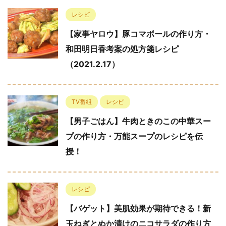
レシピ
【家事ヤロウ】豚コマボールの作り方・
和田明日香考案の処方箋レシピ
（2021.2.17）
TV番組
レシピ
【男子ごはん】牛肉ときのこの中華スー
プの作り方・万能スープのレシピを伝
授！
レシピ
【バゲット】美肌効果が期待できる！新
玉ねぎとぬか漬けのニコサラダの作り方