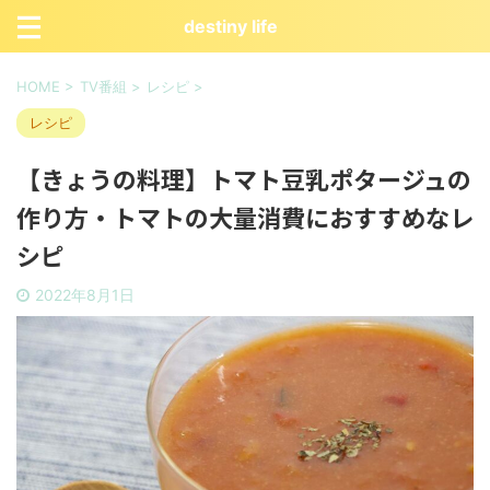
destiny life
HOME
>
TV番組
>
レシピ
>
レシピ
【きょうの料理】トマト豆乳ポタージュの
作り方・トマトの大量消費におすすめなレ
シピ
2022年8月1日