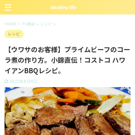
destiny life
HOME
>
TV番組
>
レシピ
>
レシピ
【ウワサのお客様】プライムビーフのコー
ラ煮の作り方。小錦直伝！コストコ ハワ
イアンBBQレシピ。
2022年8月6日