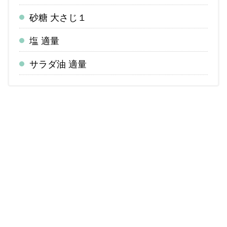
砂糖 大さじ１
塩 適量
サラダ油 適量