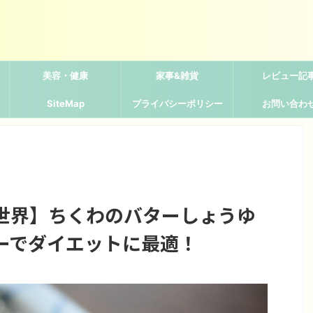
美容・健康
家事&雑貨
レビュー記
SiteMap
プライバシーポリシー
お問い合わ
世界】ちくわのバターしょうゆ
ーでダイエットに最適！