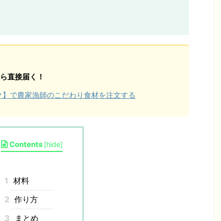
ら直接届く！
ョク】で農家漁師のこだわり食材を注文する
Contents
[
hide
]
1
材料
2
作り方
3
まとめ