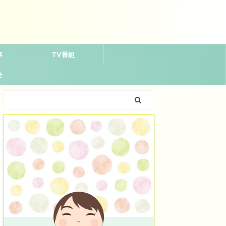
事
TV番組
せ