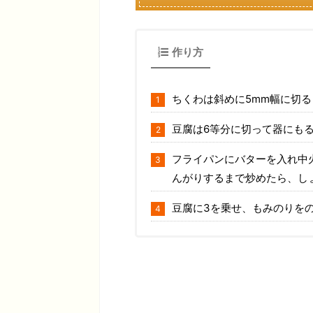
作り方
ちくわは斜めに5mm幅に切る
豆腐は6等分に切って器にも
フライパンにバターを入れ中
んがりするまで炒めたら、し
豆腐に3を乗せ、もみのりを