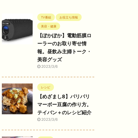
TV番組
お役立ち情報
美容・健康
【ぽかぽか】電動筋膜ロ
ーラーのお取り寄せ情
報。昼飲み主婦トーク・
美容グッズ
2023/3/6
レシピ
【めざまし8】パリパリ
マーボー豆腐の作り方。
テイバン＋のレシピ紹介
2023/3/6