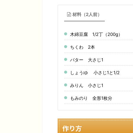
材料（2人前）
木綿豆腐 1/2丁（200g）
ちくわ 2本
バター 大さじ1
しょうゆ 小さじ1と1/2
みりん 小さじ1
もみのり 全形1枚分
作り方