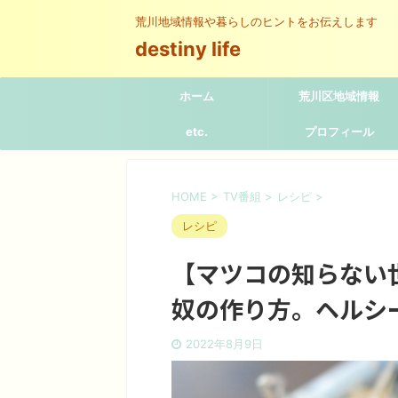
荒川地域情報や暮らしのヒントをお伝えします
destiny life
ホーム
荒川区地域情報
etc.
プロフィール
HOME
>
TV番組
>
レシピ
>
レシピ
【マツコの知らない
奴の作り方。ヘルシ
2022年8月9日