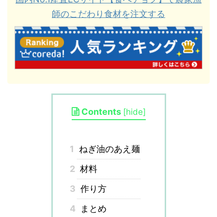
師のこだわり食材を注文する
Contents
[
hide
]
1
ねぎ油のあえ麺
2
材料
3
作り方
4
まとめ