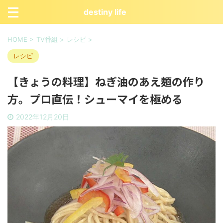
destiny life
HOME
>
TV番組
>
レシピ
>
レシピ
【きょうの料理】ねぎ油のあえ麺の作り
方。プロ直伝！シューマイを極める
2022年12月20日