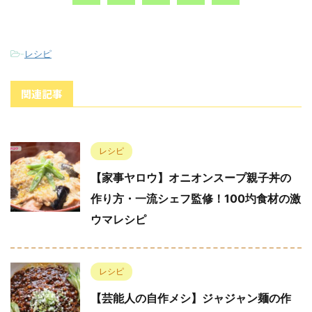
-
レシピ
関連記事
レシピ
【家事ヤロウ】オニオンスープ親子丼の
作り方・一流シェフ監修！100圴食材の激
ウマレシピ
レシピ
【芸能人の自作メシ】ジャジャン麺の作