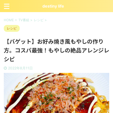
destiny life
HOME
>
TV番組
>
レシピ
>
レシピ
【バゲット】お好み焼き風もやしの作り
方。コスパ最強！もやしの絶品アレンジレ
シピ
2022年8月11日