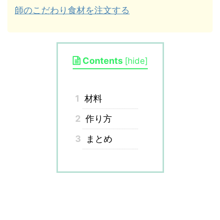
師のこだわり食材を注文する
Contents
[
hide
]
1
材料
2
作り方
3
まとめ