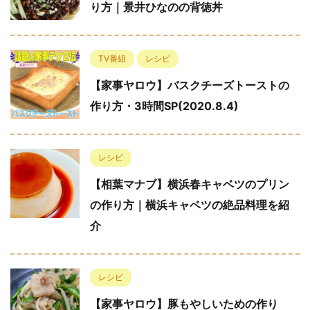
り方｜景井ひなのの背徳丼
TV番組
レシピ
【家事ヤロウ】バスクチーズトーストの
作り方・3時間SP(2020.8.4)
レシピ
【相葉マナブ】横浜春キャベツのプリン
の作り方｜横浜キャベツの絶品料理を紹
介
レシピ
【家事ヤロウ】豚もやしいための作り