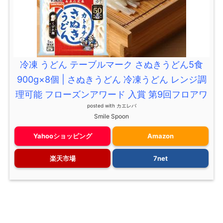
冷凍 うどん テーブルマーク さぬきうどん5食
900g×8個 | さぬきうどん 冷凍うどん レンジ調
理可能 フローズンアワード 入賞 第9回フロアワ
posted with
カエレバ
Smile Spoon
Yahooショッピング
Amazon
楽天市場
7net