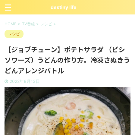
destiny life
HOME
>
TV番組
>
レシピ
>
レシピ
【ジョブチューン】ポテトサラダ （ビシ
ソワーズ）うどんの作り方。冷凍さぬきう
どんアレンジバトル
2022年8月13日