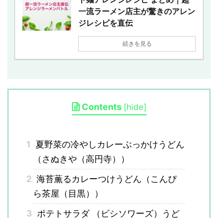
一流ラーメン店主が驚きのアレン
ジレシピを直伝
続きを見る
Contents
[
hide
]
1
夏野菜の冷やしカレーぶっかけうどん
（さぬきや（高円寺））
2
海苔薫るカレーつけうどん（こんぴ
ら茶屋（目黒））
3
ポテトサラダ （ビシソワーズ）うど