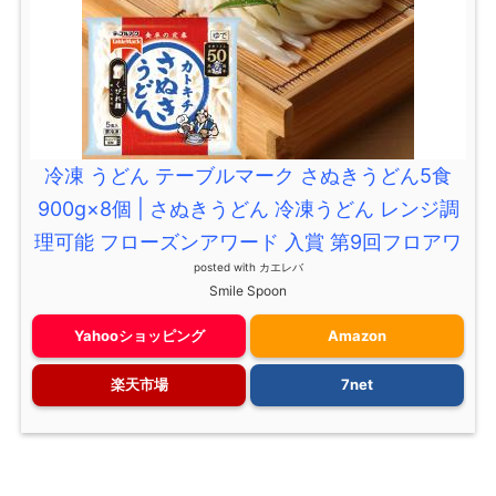
冷凍 うどん テーブルマーク さぬきうどん5食
900g×8個 | さぬきうどん 冷凍うどん レンジ調
理可能 フローズンアワード 入賞 第9回フロアワ
posted with
カエレバ
Smile Spoon
Yahooショッピング
Amazon
楽天市場
7net