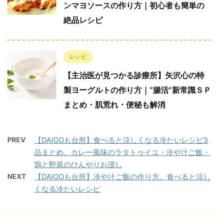
ンマヨソースの作り方｜初心者も簡単の
絶品レシピ
レシピ
【主治医が見つかる診療所】矢沢心の特
製ヨーグルトの作り方｜“腸活”新常識ＳＰ
まとめ・肌荒れ・便秘も解消
PREV
【DAIGOも台所】食べると涼しくなる冷たいレシピ3
品まとめ。カレー風味のラタトゥイユ・冷や汁ご飯・
鶏と野菜のひんやりお浸し
NEXT
【DAIGOも台所】冷や汁ご飯の作り方。食べると涼し
くなる冷たいレシピ