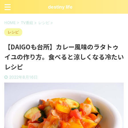
destiny life
HOME
>
TV番組
>
レシピ
>
レシピ
【DAIGOも台所】カレー風味のラタトゥ
イユの作り方。食べると涼しくなる冷たい
レシピ
2022年8月16日