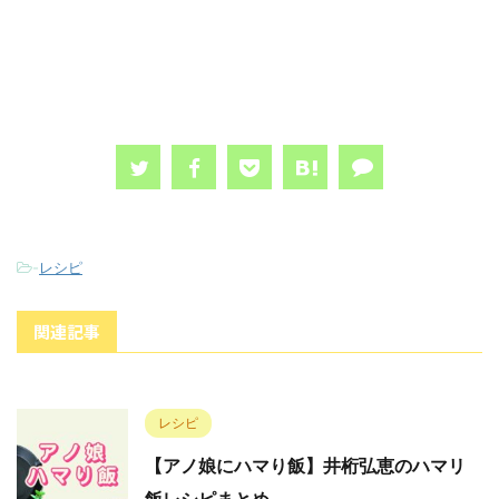
-
レシピ
関連記事
レシピ
【アノ娘にハマり飯】井桁弘恵のハマリ