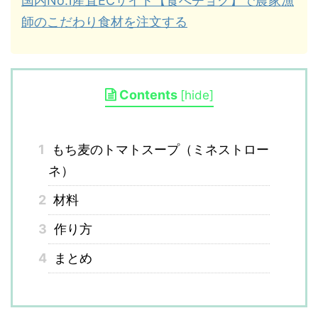
国内No.1産直ECサイト【食べチョク】で農家漁
師のこだわり食材を注文する
Contents
[
hide
]
1
もち麦のトマトスープ（ミネストロー
ネ）
2
材料
3
作り方
4
まとめ