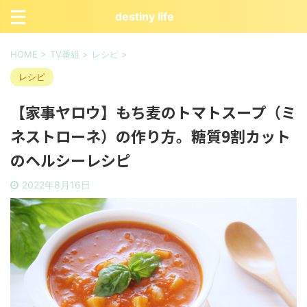
destiny life
HOME
>
TV番組
>
レシピ
>
レシピ
【家事ヤロウ】もち麦のトマトスープ（ミ
ネストローネ）の作り方。糖質9割カット
のヘルシーレシピ
2022年8月16日