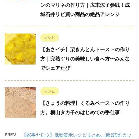
ンのマリネの作り方｜広末涼子参戦！成
城石井リピ買い商品の絶品アレンジ
レシピ
【あさイチ】栗きんとんトーストの作り
方｜完熟ぐりの美味しい食べ方〜みんな
でシェアたび
レシピ
【きょうの料理】くるみペーストの作り
方。横山タカ子のはじめての手仕事
PREV
【家事ヤロウ】低糖質米レシピまとめ。糖質9割カッ