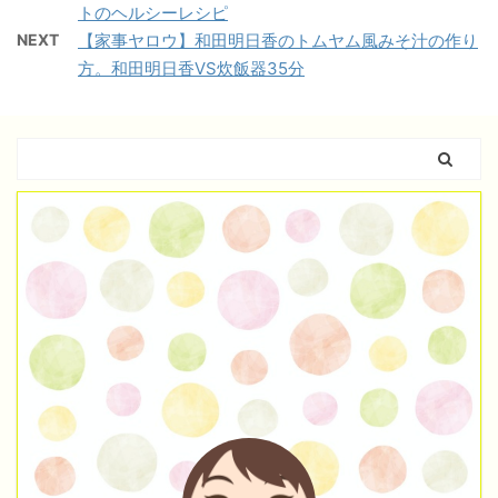
トのヘルシーレシピ
NEXT
【家事ヤロウ】和田明日香のトムヤム風みそ汁の作り
方。和田明日香VS炊飯器35分