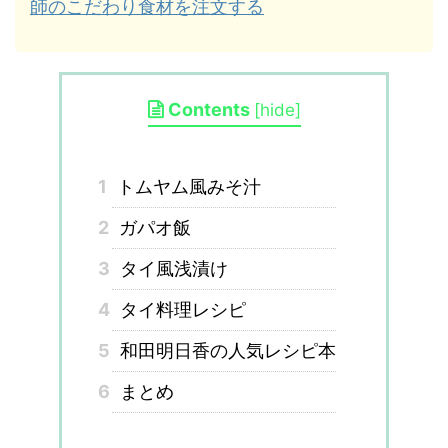
師のこだわり食材を注文する
Contents
[
hide
]
1
トムヤム風みそ汁
2
ガパオ飯
3
タイ風浅漬け
4
タイ料理レシピ
5
和田明日香の人気レシピ本
6
まとめ