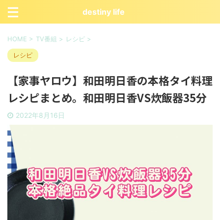
destiny life
HOME
>
TV番組
>
レシピ
>
レシピ
【家事ヤロウ】和田明日香の本格タイ料理
レシピまとめ。和田明日香VS炊飯器35分
2022年8月16日