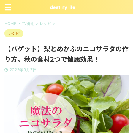
destiny life
HOME
>
TV番組
>
レシピ
>
レシピ
【バゲット】梨とめかぶのニコサラダの作
り方。秋の食材2つで健康効果！
2022年9月7日