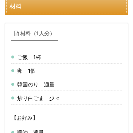
材料
材料（1人分）
ご飯 1杯
卵 1個
韓国のり 適量
炒り白ごま 少々
【お好み】
醤油 適量