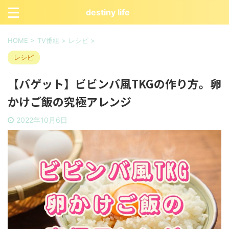
destiny life
HOME
>
TV番組
>
レシピ
>
レシピ
【バゲット】ビビンバ風TKGの作り方。卵
かけご飯の究極アレンジ
2022年10月6日