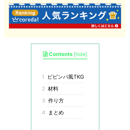
Contents
[
hide
]
1
ビビンバ風TKG
2
材料
3
作り方
4
まとめ