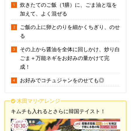
炊きたてのご飯（1膳）に、ごま油と塩を
加えて、よく混ぜる
ご飯の上に卵とのりを細かくちぎり、のせ
る
その上から醤油を全体に回しかけ、炒り白
ごま＋万能ネギをお好みの量かけて完
成！
お好みでコチュジャンをのせても◎
木田マリ アレンジ
キムチも入れるとさらに韓国テイスト！