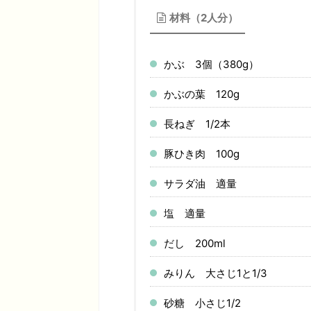
材料（2人分）
かぶ 3個（380g）
かぶの葉 120g
長ねぎ 1/2本
豚ひき肉 100g
サラダ油 適量
塩 適量
だし 200ml
みりん 大さじ1と1/3
砂糖 小さじ1/2