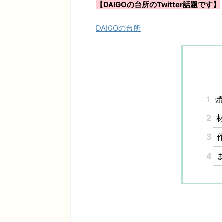
【DAIGOの台所のTwitter話題です】
DAIGOの台所
1
焼
2
3
4