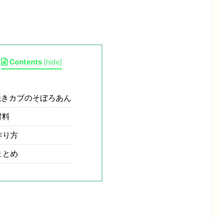
Contents
[
hide
]
きカブのそぼろあん
材料
作り方
まとめ