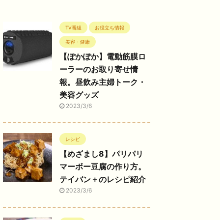
TV番組
お役立ち情報
美容・健康
【ぽかぽか】電動筋膜ロ
ーラーのお取り寄せ情
報。昼飲み主婦トーク・
美容グッズ
2023/3/6
レシピ
【めざまし8】パリパリ
マーボー豆腐の作り方。
テイバン＋のレシピ紹介
2023/3/6