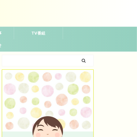
事
TV番組
せ