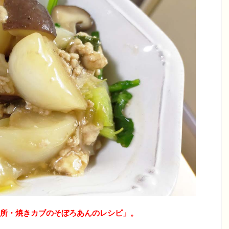
も台所・焼きカブのそぼろあんのレシピ
」
。