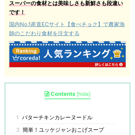
スーパーの食材とは美味しさも新鮮さも段違い
です！
国内No.1産直ECサイト【食べチョク】で農家漁
師のこだわり食材を注文する
Contents
[
hide
]
1
バターチキンカレーヌードル
2
簡単！ユッケジャンおこげスープ