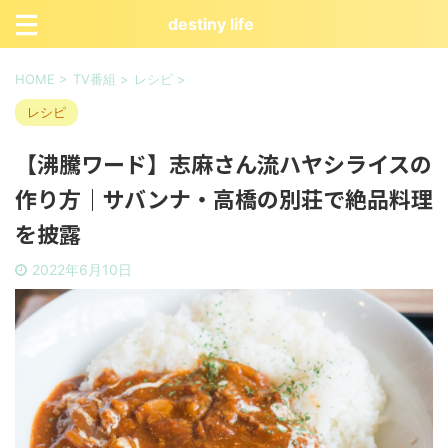
destiny life
HOME
>
TV番組
>
レシピ
>
レシピ
【沸騰ワード】志麻さん流ハヤシライスの
作り方｜サバンナ・高橋の別荘で絶品料理
を披露
2022年6月10日