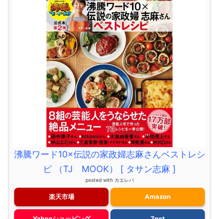
沸騰ワード10×伝説の家政婦志麻さんベストレシ
ピ （TJ MOOK） [ タサン志麻 ]
posted with
カエレバ
楽天市場
Amazon
Yahooショッピング
7net