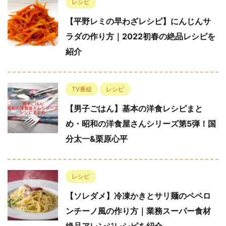
レシピ
【平野レミの早わざレシピ】にんじんサ
ラダの作り方｜2022初春の絶品レシピを
紹介
TV番組
レシピ
【男子ごはん】基本の洋食レシピまと
め・昭和の洋食屋さんシリーズ第5弾！国
分太一&栗原心平
レシピ
【ソレダメ】冷凍かきとサリ麺のペペロ
ンチーノ風の作り方｜業務スーパー食材