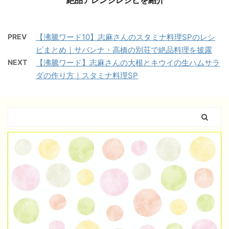
絶品アレンジレシピを紹介
PREV
【沸騰ワード10】志麻さんのスタミナ料理SPのレシ
ピまとめ｜サバンナ・高橋の別荘で絶品料理を披露
NEXT
【沸騰ワード】志麻さんの大根とキウイの生ハムサラ
ダの作り方｜スタミナ料理SP