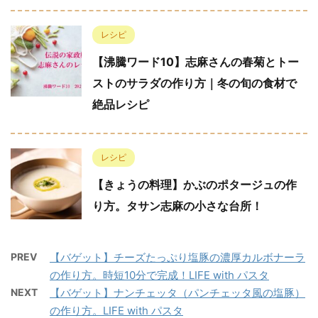
レシピ
【沸騰ワード10】志麻さんの春菊とトー
ストのサラダの作り方｜冬の旬の食材で
絶品レシピ
レシピ
【きょうの料理】かぶのポタージュの作
り方。タサン志麻の小さな台所！
PREV
【バゲット】チーズたっぷり塩豚の濃厚カルボナーラ
の作り方。時短10分で完成！LIFE with パスタ
NEXT
【バゲット】ナンチェッタ（パンチェッタ風の塩豚）
の作り方。LIFE with パスタ