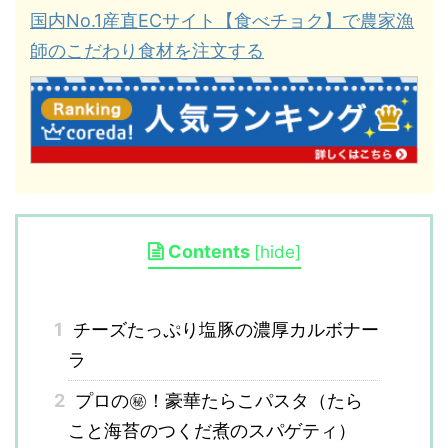
国内No.1産直ECサイト【食べチョク】で農家漁
師のこだわり食材を注文する
Contents
[
hide
]
1
チーズたっぷり塩豚の濃厚カルボナー
ラ
2
プロの㊙︎！豪華たらこパスタ（たら
こと海苔のつくだ煮のスパゲティ）