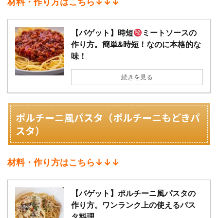
材料・作り方はこちら↓↓↓
【バゲット】時短
ミートソースの
作り方。簡単&時短！なのに本格的な
味！
続きを見る
ポルチーニ風パスタ（
ポルチーニもどきパ
スタ）
材料・作り方はこちら↓↓↓
【バゲット】ポルチーニ風パスタの
作り方。ワンランク上の使えるパス
タ料理