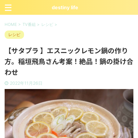
destiny life
HOME
>
TV番組
>
レシピ
>
レシピ
【サタプラ 】エスニックレモン鍋の作り
方。稲垣飛鳥さん考案！絶品！鍋の掛け合
わせ
2022年11月26日