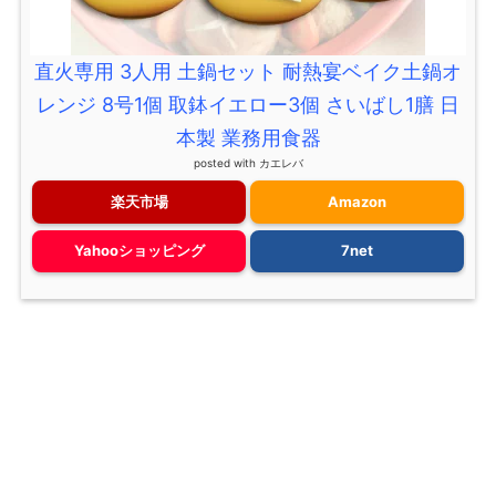
直火専用 3人用 土鍋セット 耐熱宴ベイク土鍋オ
レンジ 8号1個 取鉢イエロー3個 さいばし1膳 日
本製 業務用食器
posted with
カエレバ
楽天市場
Amazon
Yahooショッピング
7net