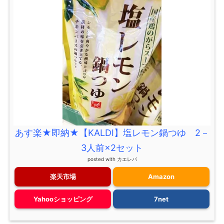
あす楽★即納★【KALDI】塩レモン鍋つゆ 2－
3人前×2セット
posted with
カエレバ
楽天市場
Amazon
Yahooショッピング
7net