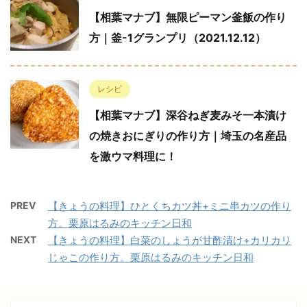
【相葉マナブ】無限ピーマン釜飯の作り
方｜釜-1グランプリ（2021.12.12）
レシピ
【相葉マナブ】深谷ねぎ麦みそ一本漬け
の焼きおにぎりの作り方｜埼玉の名産品
を激ウマ料理に！
PREV
【きょうの料理】ひとくちカツ丼+ミニ串カツの作り
方。栗原はるみのキッチン日和
NEXT
【きょうの料理】白菜のしょうが甘酢漬け+カリカリ
じゃこの作り方。栗原はるみのキッチン日和