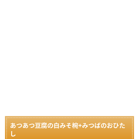
あつあつ豆腐の白みそ椀+みつばのおひた
し