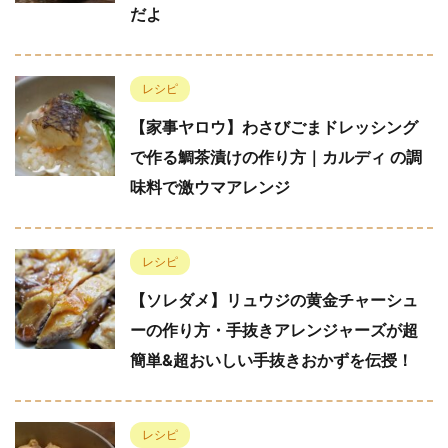
だよ
レシピ
【家事ヤロウ】わさびごまドレッシング
で作る鯛茶漬けの作り方｜カルディ の調
味料で激ウマアレンジ
レシピ
【ソレダメ】リュウジの黄金チャーシュ
ーの作り方・手抜きアレンジャーズが超
簡単&超おいしい手抜きおかずを伝授！
レシピ