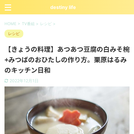
destiny life
HOME
>
TV番組
>
レシピ
>
レシピ
【きょうの料理】あつあつ豆腐の白みそ椀
+みつばのおひたしの作り方。栗原はるみ
のキッチン日和
2022年12月1日