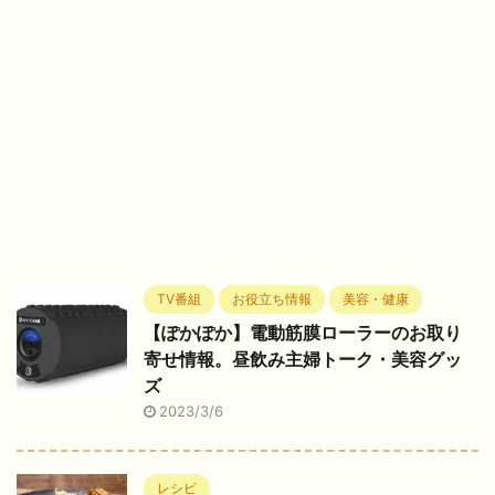
TV番組
お役立ち情報
美容・健康
【ぽかぽか】電動筋膜ローラーのお取り
寄せ情報。昼飲み主婦トーク・美容グッ
ズ
2023/3/6
レシピ