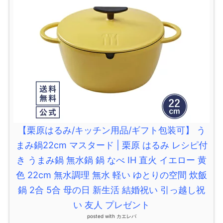
【栗原はるみ/キッチン用品/ギフト包装可】 う
まみ鍋22cm マスタード | 栗原 はるみ レシピ付
き うまみ鍋 無水鍋 鍋 なべ IH 直火 イエロー 黄
色 22cm 無水調理 無水 軽い ゆとりの空間 炊飯
鍋 2合 5合 母の日 新生活 結婚祝い 引っ越し祝
い 友人 プレゼント
posted with
カエレバ