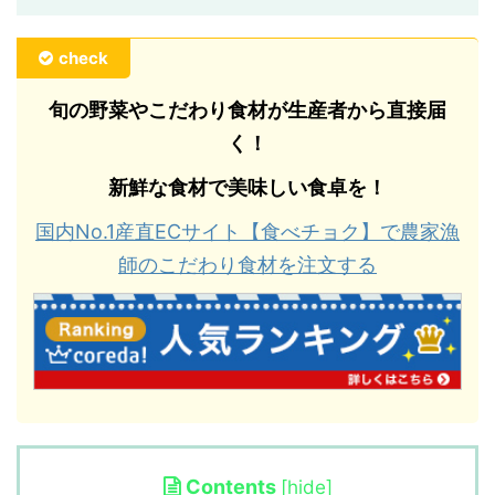
check
旬の野菜やこだわり食材が生産者から直接届
く！
新鮮な食材で美味しい食卓を！
国内No.1産直ECサイト【食べチョク】で農家漁
師のこだわり食材を注文する
Contents
[
hide
]