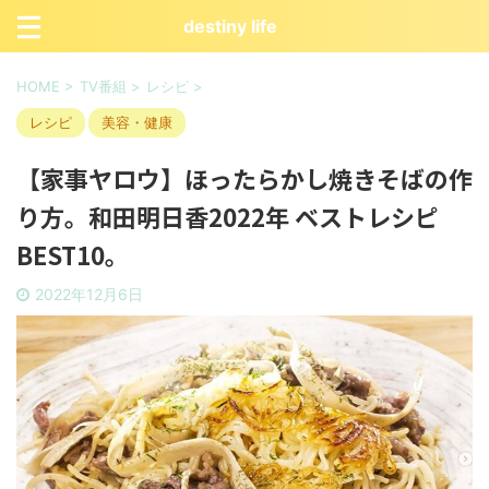
destiny life
HOME
>
TV番組
>
レシピ
>
レシピ
美容・健康
【家事ヤロウ】ほったらかし焼きそばの作
り方。和田明日香2022年 ベストレシピ
BEST10。
2022年12月6日