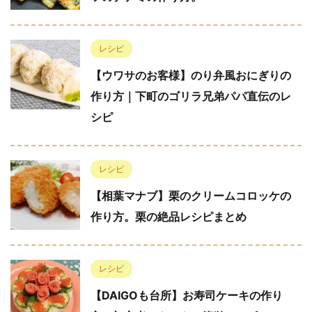
レシピ
【ウワサのお客様】のり弁風おにぎりの
作り方｜下町のゴリラ兄弟パパ直伝のレ
シピ
レシピ
【相葉マナブ】栗のクリームコロッケの
作り方。栗の絶品レシピまとめ
レシピ
【DAIGOも台所】お寿司ケーキの作り