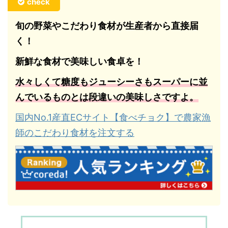
check
旬の野菜やこだわり食材が生産者から直接届
く！
新鮮な食材で美味しい食卓を！
水々しくて糖度もジューシーさもスーパーに並
んでいるものとは段違いの美味しさですよ。
国内No.1産直ECサイト【食べチョク】で農家漁
師のこだわり食材を注文する