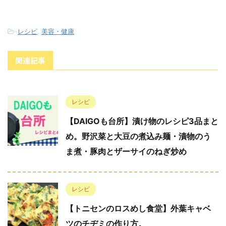
-
レシピ
,
美容・健康
関連記事
レシピ
【DAIGOも台所】漬け物のレシピ3品まと
め。野沢菜と大豆の煮込み麺・漬物のう
ま煮・豚肉とザーサイのねぎ炒め
レシピ
【トニセンのロスめし食堂】外葉キャベ
ツのチヂミの作り方。