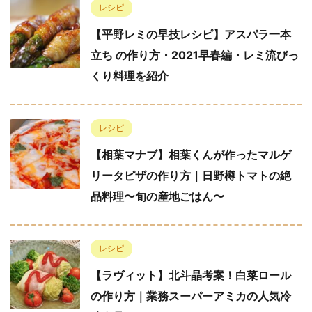
レシピ
【平野レミの早技レシピ】アスパラ一本
立ち の作り方・2021早春編・レミ流びっ
くり料理を紹介
レシピ
【相葉マナブ】相葉くんが作ったマルゲ
リータピザの作り方｜日野樽トマトの絶
品料理〜旬の産地ごはん〜
レシピ
【ラヴィット】北斗晶考案！白菜ロール
の作り方｜業務スーパーアミカの人気冷