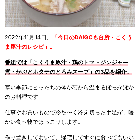
2022年11月14日、
「今日のDAIGOも台所・こくう
ま豚汁のレシピ
」
。
番組では「こくうま豚汁・鶏のトマトジンジャー
煮・かぶとホタテのとろみスープ」の3品を紹介。
寒い季節にピッたちの体が芯から温まるぽっかぽか
のお料理です。
仕事やお買いもので冷た〜く冷え切った手足が、暖
かい食べ物でほっこりします。
作り置きしておいて、帰宅してすぐに食べてもいい