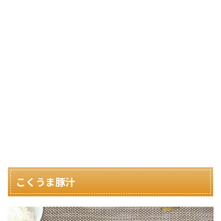
こくうま豚汁