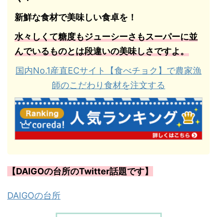
新鮮な食材で美味しい食卓を！
水々しくて糖度もジューシーさもスーパーに並
んでいるものとは段違いの美味しさですよ。
国内No.1産直ECサイト【食べチョク】で農家漁
師のこだわり食材を注文する
【DAIGOの台所のTwitter話題です】
DAIGOの台所