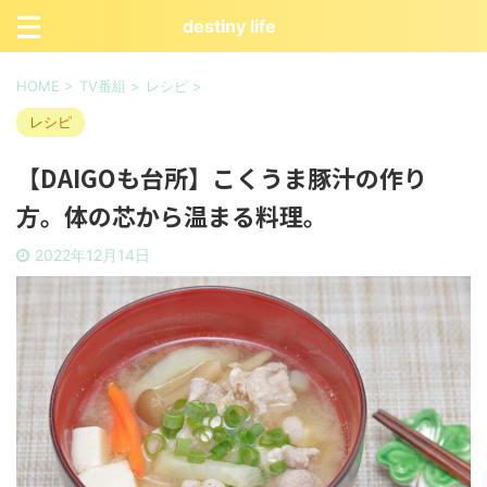
destiny life
HOME
>
TV番組
>
レシピ
>
レシピ
【DAIGOも台所】こくうま豚汁の作り
方。体の芯から温まる料理。
2022年12月14日