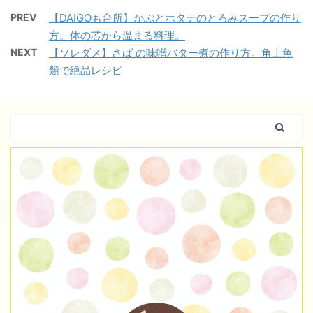
PREV
【DAIGOも台所】かぶとホタテのとろみスープの作り
方。体の芯から温まる料理。
NEXT
【ソレダメ】さば の味噌バター煮の作り方。角上魚
類で絶品レシピ