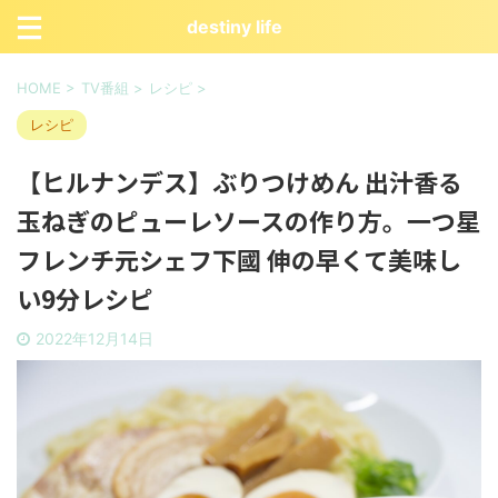
destiny life
HOME
>
TV番組
>
レシピ
>
レシピ
【ヒルナンデス】ぶりつけめん 出汁香る
玉ねぎのピューレソースの作り方。一つ星
フレンチ元シェフ下國 伸の早くて美味し
い9分レシピ
2022年12月14日