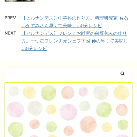
PREV
【ヒルナンデス】中華丼の作り方。料理研究家 もあ
いかすみさん早くて美味しい9分レシピ
NEXT
【ヒルナンデス】フレンチお雑煮の白菜包みの作り
方。一つ星フレンチ元シェフ下國 伸の早くて美味し
い9分レシピ