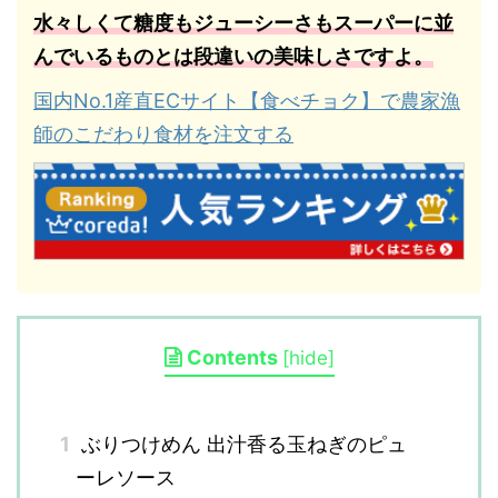
水々しくて糖度もジューシーさもスーパーに並
んでいるものとは段違いの美味しさですよ。
国内No.1産直ECサイト【食べチョク】で農家漁
師のこだわり食材を注文する
Contents
[
hide
]
1
ぶりつけめん 出汁香る玉ねぎのピュ
ーレソース