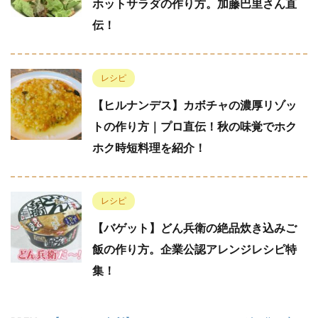
ホットサラダの作り方。加藤巴里さん直
伝！
レシピ
【ヒルナンデス】カボチャの濃厚リゾッ
トの作り方｜プロ直伝！秋の味覚でホク
ホク時短料理を紹介！
レシピ
【バゲット】どん兵衛の絶品炊き込みご
飯の作り方。企業公認アレンジレシピ特
集！