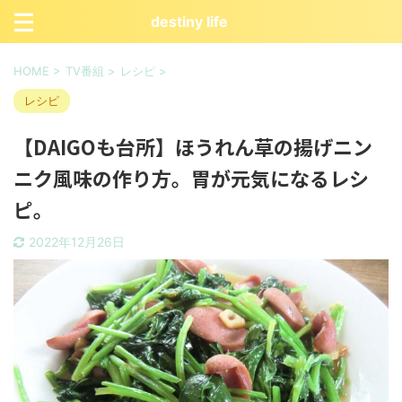
destiny life
HOME
>
TV番組
>
レシピ
>
レシピ
【DAIGOも台所】ほうれん草の揚げニン
ニク風味の作り方。胃が元気になるレシ
ピ。
2022年12月26日