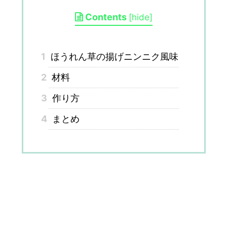
Contents
[
hide
]
1
ほうれん草の揚げニンニク風味
2
材料
3
作り方
4
まとめ