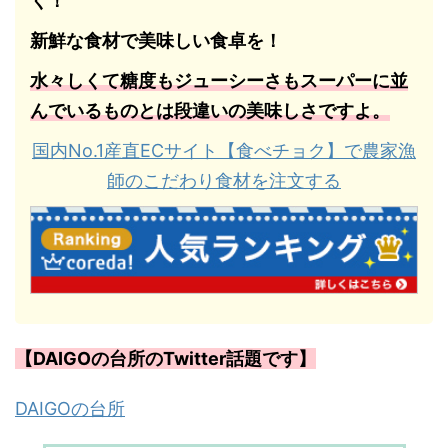
く！
新鮮な食材で美味しい食卓を！
水々しくて糖度もジューシーさもスーパーに並
んでいるものとは段違いの美味しさですよ。
国内No.1産直ECサイト【食べチョク】で農家漁
師のこだわり食材を注文する
【DAIGOの台所のTwitter話題です】
DAIGOの台所