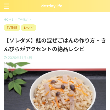
destiny life
HOME
>
TV番組
>
TV番組
レシピ
【ソレダメ】鮭の混ぜごはんの作り方・き
んぴらがアクセントの絶品レシピ
2020年11月4日