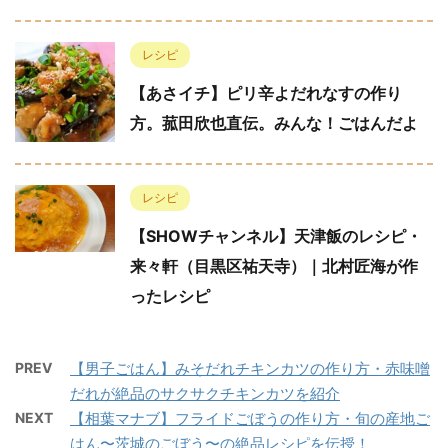
レシピ
【あさイチ】ピリ辛よだれなすの作り
方。菰田欣也直伝。みんな！ごはんだよ
レシピ
【SHOWチャンネル】天津飯のレシピ・
来々軒（目黒区祐天寺）｜北村匠海が作
ったレシピ
PREV
【男子ごはん】みそだれチキンカツの作り方・赤味噌
だれが絶品のサクサクチキンカツを紹介
NEXT
【相葉マナブ】フライドごぼうの作り方・旬の産地ご
はん〜茨城のごぼう〜の絶品レシピを伝授！