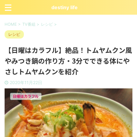
destiny life
HOME
>
TV番組
>
レシピ
>
レシピ
【日曜はカラフル】絶品！トムヤムクン風
やみつき鍋の作り方・3分でできる体にや
さしトムヤムクンを紹介
2020年11月22日