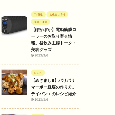
TV番組
お役立ち情報
美容・健康
【ぽかぽか】電動筋膜ロ
ーラーのお取り寄せ情
報。昼飲み主婦トーク・
美容グッズ
2023/3/6
レシピ
【めざまし8】パリパリ
マーボー豆腐の作り方。
テイバン＋のレシピ紹介
2023/3/6