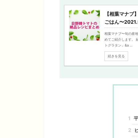
【相葉マナブ
ごはん〜2021.
相葉マナブ〜旬の産
めてご紹介します。 
トグラタン」&a ...
続きを見る
1
平
2
ピ