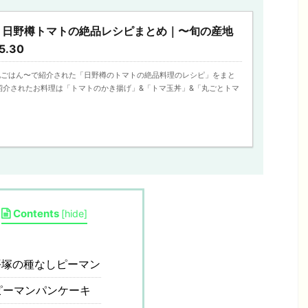
】日野樽トマトの絶品レシピまとめ｜〜旬の産地
5.30
地ごはん〜で紹介された「日野樽のトマトの絶品料理のレシピ」をまと
紹介されたお料理は「トマトのかき揚げ」&「トマ玉丼」&「丸ごとトマ
Contents
[
hide
]
塚の種なしピーマン
ーマンパンケーキ