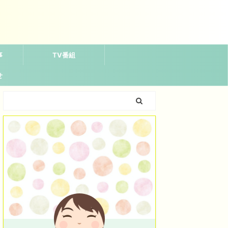
事
TV番組
せ