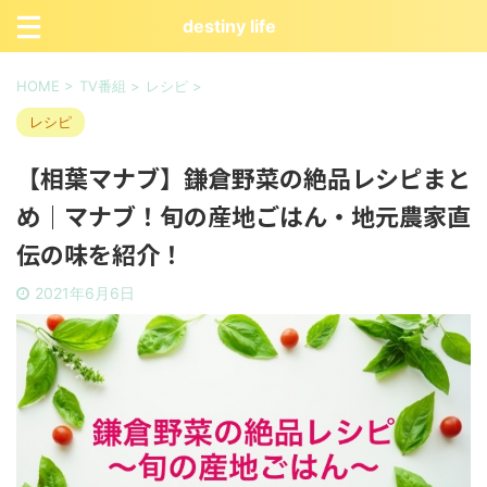
destiny life
HOME
>
TV番組
>
レシピ
>
レシピ
【相葉マナブ】鎌倉野菜の絶品レシピまと
め｜マナブ！旬の産地ごはん・地元農家直
伝の味を紹介！
2021年6月6日