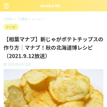
destiny life
HOME
>
TV番組
>
レシピ
>
レシピ
【相葉マナブ】新じゃがポテトチップスの
作り方｜マナブ！秋の北海道博レシピ
（2021.9.12放送）
2021年9月12日