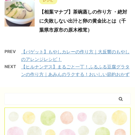
レシピ
【相葉マナブ】茶碗蒸しの作り方 ・絶対
に失敗しない出汁と卵の黄金比とは（千
葉県市原市の原木椎茸）
PREV
【バゲット】もやしカレーの作り方｜大反響のもやし
のアレンジレシピ！
NEXT
【ヒルナンデス】まるごと一丁！ふるふる豆腐グラタ
ンの作り方｜あみんのラクする！おいしい節約おかず