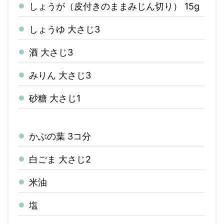
しょうが（皮付きのままみじん切り）
15g
しょうゆ
大さじ3
酒
大さじ3
みりん
大さじ3
砂糖
大さじ1
かぶの葉
3コ分
白ごま
大さじ2
米油
塩