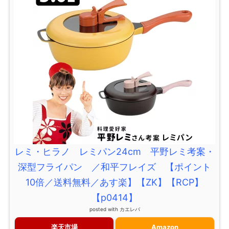
レミ・ヒラノ レミパン24cm 平野レミ考案・
深型フライパン ／和平フレイズ 【ポイント
10倍／送料無料／あす楽】【ZK】【RCP】
【p0414】
posted with
カエレバ
楽天市場
Amazon