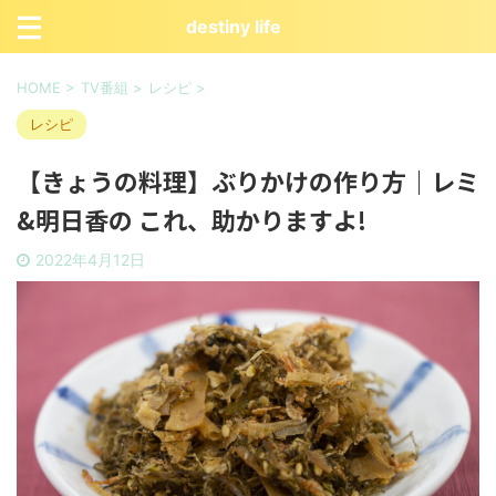
destiny life
HOME
>
TV番組
>
レシピ
>
レシピ
【きょうの料理】ぶりかけの作り方｜レミ
&明日香の これ、助かりますよ!
2022年4月12日