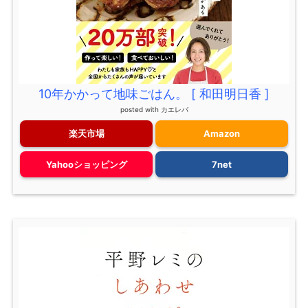
10年かかって地味ごはん。 [ 和田明日香 ]
posted with
カエレバ
楽天市場
Amazon
Yahooショッピング
7net