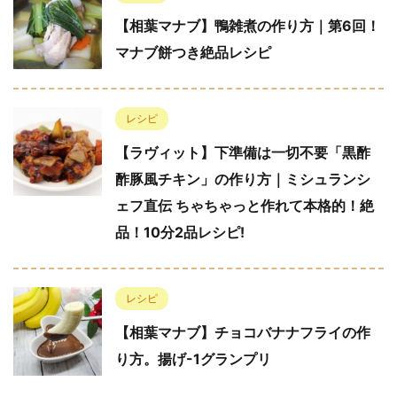
【相葉マナブ】鴨雑煮の作り方｜第6回！
マナブ餅つき絶品レシピ
レシピ
【ラヴィット】下準備は一切不要「黒酢
酢豚風チキン」の作り方｜ミシュランシ
ェフ直伝 ちゃちゃっと作れて本格的！絶
品！10分2品レシピ!
レシピ
【相葉マナブ】チョコバナナフライの作
り方。揚げ-1グランプリ